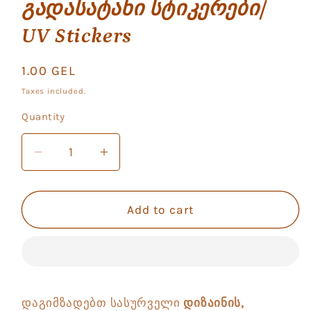
გადასატანი სტიკერები/
UV Stickers
Regular
1.00 GEL
price
Taxes included.
Quantity
Quantity
Decrease
Increase
quantity
quantity
for
for
მყარ
მყარ
Add to cart
მასალაზე
მასალაზე
გადასატანი
გადასატანი
სტიკერები/
სტიკერები/
UV
UV
Stickers
Stickers
დაგიმზადებთ სასურველი
დიზაინის,