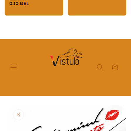
0.10 GEL
Cart
Skip to
product
information