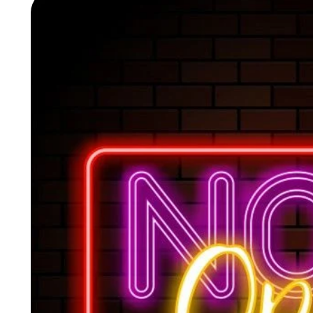
product
information